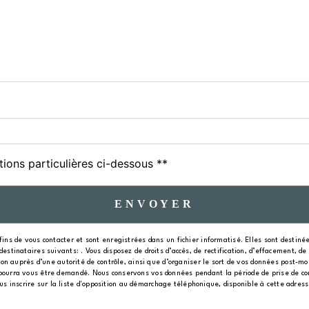
tions particulières ci-dessous **
ENVOYER
s de vous contacter et sont enregistrées dans un fichier informatisé. Elles sont destinées
nataires suivants: . Vous disposez de droits d’accès, de rectification, d’effacement, de po
n auprès d’une autorité de contrôle, ainsi que d’organiser le sort de vos données post-mo
ité pourra vous être demandé. Nous conservons vos données pendant la période de prise de co
ous inscrire sur la liste d'opposition au démarchage téléphonique, disponible à cette adres