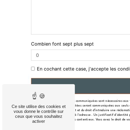
Combien font sept plus sept
En cochant cette case, j'accepte les condi
** Les données personnelles communiquées sont nécessaires aux fin
Ce site utilise des cookies et
message. Les données collectées seront communiquées aux seuls desti
consentement à tout moment et du droit d’introduire une réclamatio
vous donne le contrôle sur
ou par courrier électronique à l'adresse . Un justificatif d'ident
ceux que vous souhaitez
probatoires et de gestion des contentieux. Vous avez le droit de v
activer
sur vos droits.