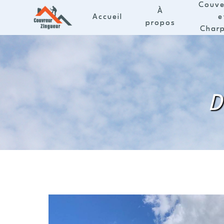
Panneau de gestion des cookies
Couve
À
Accueil
e
propos
Char