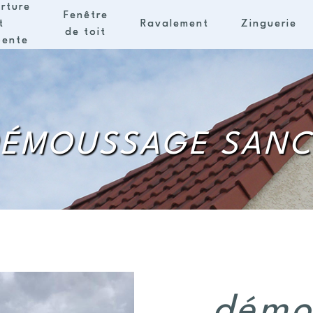
rture
Fenêtre
t
Ravalement
Zinguerie
de toit
pente
DÉMOUSSAGE SANC
démo