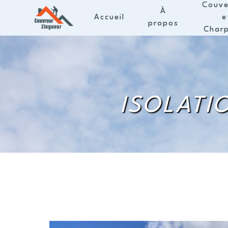
Panneau de gestion des cookies
Couve
À
Accueil
e
propos
Char
ISOLATI