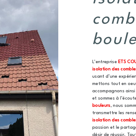
comb
boul
L’entreprise
ETS CO
isolation des comble
usant d’une expérien
mettons tout en oeu
accompagnons ainsi 
et sommes à l’écoute
bouleurs
, nous somm
transmettre les rens
isolation des comble
passion et le partag
désir de réussir. Tou