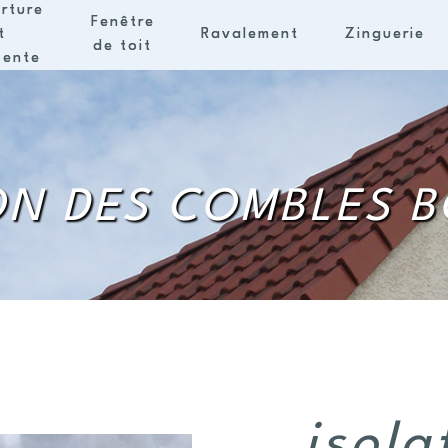
rture
Fenêtre
t
Ravalement
Zinguerie
de toit
pente
ON DES COMBLES 
isola