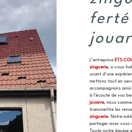
ferté
jouar
L’entreprise
ETS CO
zinguerie
, si vous h
usant d’une expérien
mettons tout en oeu
accompagnons ainsi 
à l’écoute de vos be
jouarre
, nous sommes
transmettre les rens
zinguerie
. Notre mét
partager avec vous r
Toute notre équipe e