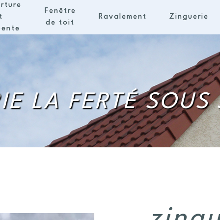
rture
Fenêtre
t
Ravalement
Zinguerie
de toit
pente
IE LA FERTÉ SOUS
zingu