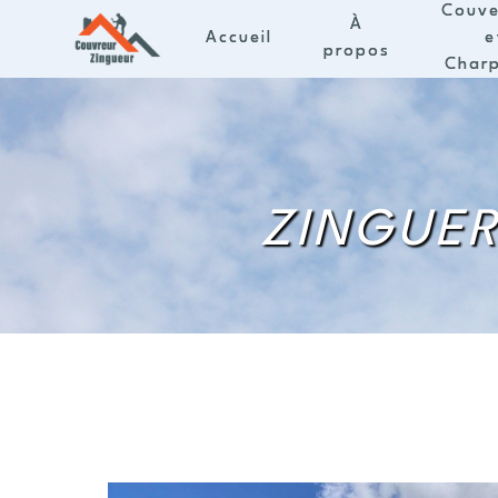
Panneau de gestion des cookies
Couve
À
Accueil
e
propos
Char
ZINGUER