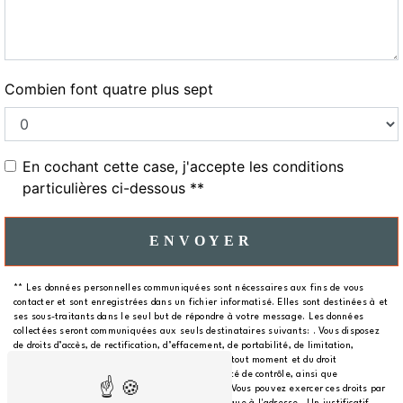
Combien font quatre plus sept
En cochant cette case, j'accepte les conditions
particulières ci-dessous **
ENVOYER
** Les données personnelles communiquées sont nécessaires aux fins de vous
contacter et sont enregistrées dans un fichier informatisé. Elles sont destinées à et
ses sous-traitants dans le seul but de répondre à votre message. Les données
collectées seront communiquées aux seuls destinataires suivants: . Vous disposez
de droits d’accès, de rectification, d’effacement, de portabilité, de limitation,
d’opposition, de retrait de votre consentement à tout moment et du droit
d’introduire une réclamation auprès d’une autorité de contrôle, ainsi que
d’organiser le sort de vos données post-mortem. Vous pouvez exercer ces droits par
voie postale à l'adresse ou par courrier électronique à l'adresse . Un justificatif