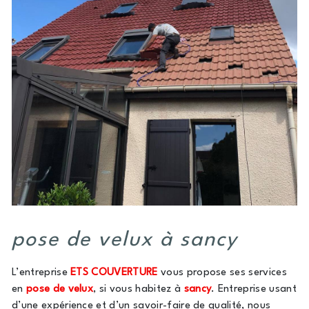
pose de velux à sancy
L’entreprise
ETS COUVERTURE
vous propose ses services
en
pose de velux
, si vous habitez à
sancy
. Entreprise usant
d’une expérience et d’un savoir-faire de qualité, nous