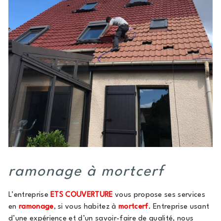
ramonage à mortcerf
L’entreprise
ETS COUVERTURE
vous propose ses services
en
ramonage
, si vous habitez à
mortcerf
. Entreprise usant
d’une expérience et d’un savoir-faire de qualité, nous