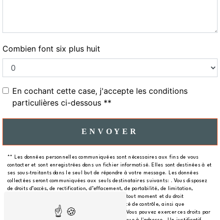
Combien font six plus huit
En cochant cette case, j'accepte les conditions
particulières ci-dessous **
ENVOYER
** Les données personnelles communiquées sont nécessaires aux fins de vous
contacter et sont enregistrées dans un fichier informatisé. Elles sont destinées à et
ses sous-traitants dans le seul but de répondre à votre message. Les données
collectées seront communiquées aux seuls destinataires suivants: . Vous disposez
de droits d’accès, de rectification, d’effacement, de portabilité, de limitation,
d’opposition, de retrait de votre consentement à tout moment et du droit
d’introduire une réclamation auprès d’une autorité de contrôle, ainsi que
d’organiser le sort de vos données post-mortem. Vous pouvez exercer ces droits par
voie postale à l'adresse ou par courrier électronique à l'adresse . Un justificatif