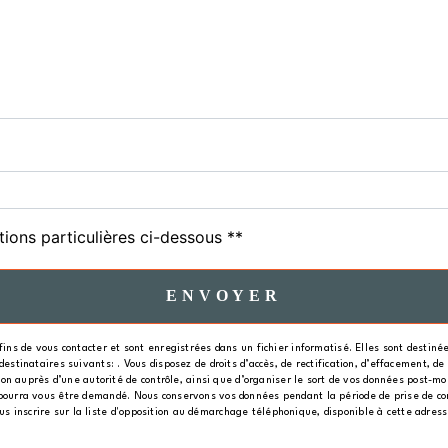
tions particulières ci-dessous **
ENVOYER
s de vous contacter et sont enregistrées dans un fichier informatisé. Elles sont destinées
nataires suivants: . Vous disposez de droits d’accès, de rectification, d’effacement, de po
n auprès d’une autorité de contrôle, ainsi que d’organiser le sort de vos données post-mo
ité pourra vous être demandé. Nous conservons vos données pendant la période de prise de co
ous inscrire sur la liste d'opposition au démarchage téléphonique, disponible à cette adres