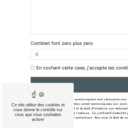
Combien font zero plus zero
En cochant cette case, j'accepte les condi
** Les données personnelles communiquées sont nécessaires aux fin
Ce site utilise des cookies et
message. Les données collectées seront communiquées aux seuls desti
consentement à tout moment et du droit d’introduire une réclamatio
vous donne le contrôle sur
ou par courrier électronique à l'adresse . Un justificatif d'ident
ceux que vous souhaitez
probatoires et de gestion des contentieux. Vous avez le droit de v
activer
sur vos droits.