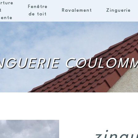
rture
Fenêtre
t
Ravalement
Zinguerie
de toit
pente
NGUERIE COULOM
zingu