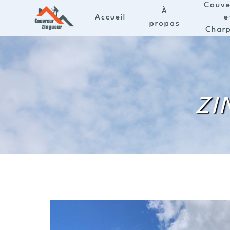
Panneau de gestion des cookies
Couve
À
Accueil
e
propos
Char
ZI